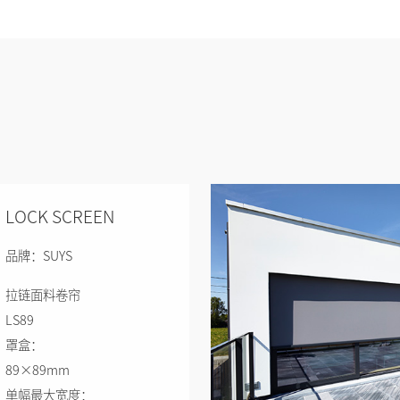
LOCK SCREEN
品牌：SUYS
拉链面料卷帘
LS89
罩盒：
89×89mm
单幅最大宽度：