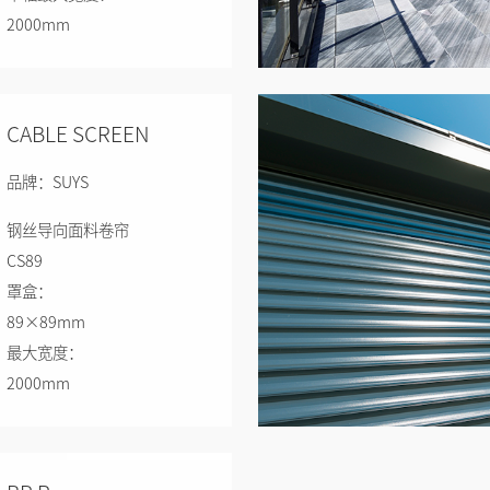
2000mm
单幅最大高度：
2400mm
单幅最大面积：
CABLE SCREEN
4.8㎡
LS103
品牌：SUYS
罩盒：
钢丝导向面料卷帘
103×103mm
CS89
单幅最大宽度：
罩盒：
4500mm
89×89mm
单幅最大高度：
最大宽度：
3200mm
2000mm
单幅最大面积：
最大高度：
12㎡
2800mm
LS131
最大面积：
罩盒：