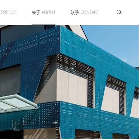
FERENCE
关于
ABOUT
联系
CONTACT
