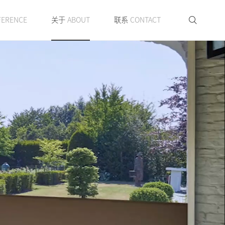
FERENCE
关于
ABOUT
联系
CONTACT
