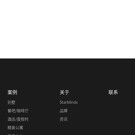
案例
关于
联系
别墅
Starblinds
餐吧/咖啡厅
品牌
酒店/度假村
资讯
精装公寓